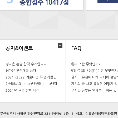
종합점수 10417점
+
공지&이벤트
FAQ
정다은 논술 합격 수기입니다.
ⓢ와 P 란 무엇인가?
정다은 부산대를 품다
5위(位)와 5성(性)이란 무엇인가
2021~2022 겨울대전 꼭 참가할것
안녕하세요. 2009년부터 2010년까지 이흥중 언어 배움터에 다녔던 예성화입니다^^
2021년 겨울 방학 대전
부산광역시 사하구 하신번영로 237(하단동) 2층
상호 : 이흥중배움터단과학원