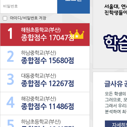
아이디/비밀번호 저장
1
해원초등학교(부산)
종합점수 17047점
2
하남중학교(부산)
종합점수 15680점
3
대동중학교(부산)
종합점수 12267점
4
해강중학교(부산)
종합점수 11486점
5
하남초등학교(부산)